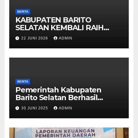
BERITA
KABUPATEN BARITO
SELATAN KEMBALI RAIH
OPINI WTP DARI BPK 2025
22 JUNI 2026
ADMIN
BERITA
Pemerintah Kabupaten
Barito Selatan Berhasil
Meraih Kembali Opini Wajar
30 JUNI 2025
ADMIN
Tanpa Pengecualian (WTP)
Dari BPK RI Untuk Tahun
Anggaran 2024