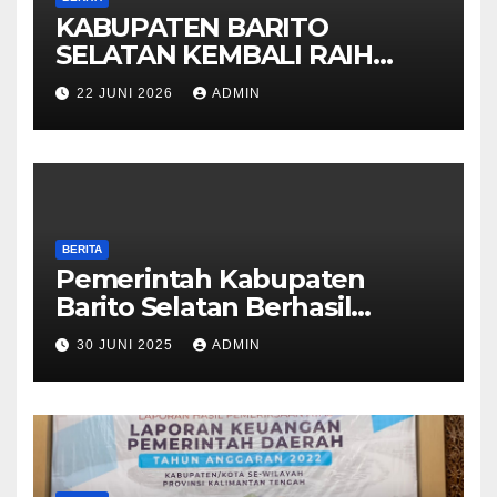
KABUPATEN BARITO
SELATAN KEMBALI RAIH
OPINI WTP DARI BPK 2025
22 JUNI 2026
ADMIN
BERITA
Pemerintah Kabupaten
Barito Selatan Berhasil
Meraih Kembali Opini Wajar
30 JUNI 2025
ADMIN
Tanpa Pengecualian (WTP)
Dari BPK RI Untuk Tahun
Anggaran 2024