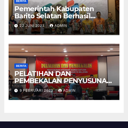
BERITA
Pemerintah Kabupaten
Barito Selatan Berhasil
Meraih Kembali Opini Wajar
22 JUNI 2023
ADMIN
Tanpa Pengecualian (WTP)
Dari BPK RI Untuk Tahun
Anggaran 2022
BERITA
PELATIHAN DAN
PEMBEKALAN PENYUSUNAN
STANDAR HARGA SATUAN
9 FEBRUARI 2023
ADMIN
PEMERINTAH KABUPATEN
BARITO SELATAN TAHUN
2024