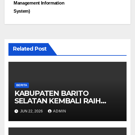
Management Information
System)
Related Post
BERITA
KABUPATEN BARITO
SELATAN KEMBALI RAIH
OPINI WTP DARI BPK 2025
JUN 22, 2026
ADMIN