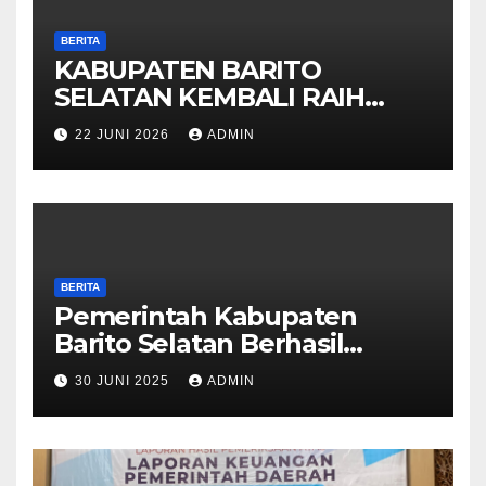
BERITA
KABUPATEN BARITO
SELATAN KEMBALI RAIH
OPINI WTP DARI BPK 2025
22 JUNI 2026
ADMIN
BERITA
Pemerintah Kabupaten
Barito Selatan Berhasil
Meraih Kembali Opini Wajar
30 JUNI 2025
ADMIN
Tanpa Pengecualian (WTP)
Dari BPK RI Untuk Tahun
Anggaran 2024