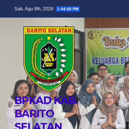
Skip
Sab. Agu 8th, 2026
1:44:02 PM
to
content
BPKAD KAB.
BARITO
SELATAN