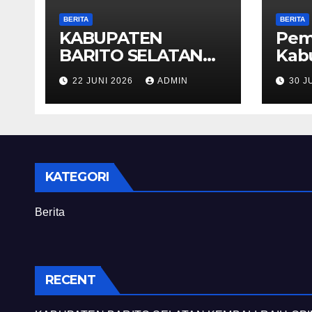
BERITA
BERITA
KABUPATEN
Pem
BARITO SELATAN
Kab
KEMBALI RAIH
Sela
22 JUNI 2026
ADMIN
30 J
OPINI WTP DARI
Mer
BPK 2025
Opin
Pen
(WTP
Unt
Ang
KATEGORI
Berita
RECENT