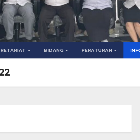
KRETARIAT
BIDANG
PERATURAN
INF
022