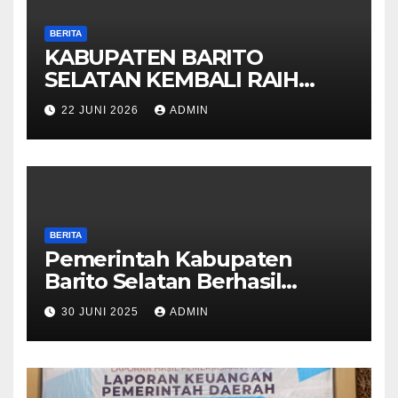
BERITA
KABUPATEN BARITO
SELATAN KEMBALI RAIH
OPINI WTP DARI BPK 2025
22 JUNI 2026
ADMIN
BERITA
Pemerintah Kabupaten
Barito Selatan Berhasil
Meraih Kembali Opini Wajar
30 JUNI 2025
ADMIN
Tanpa Pengecualian (WTP)
Dari BPK RI Untuk Tahun
Anggaran 2024