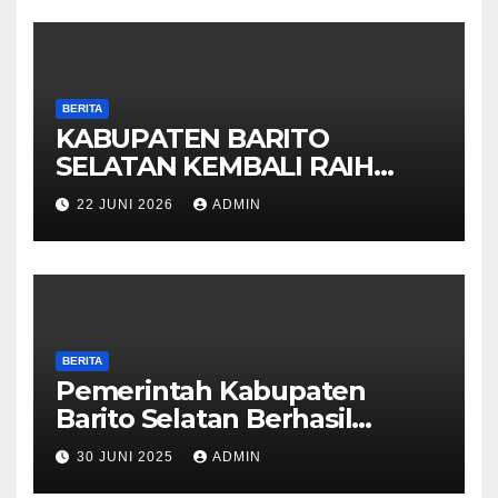
BERITA
KABUPATEN BARITO
SELATAN KEMBALI RAIH
OPINI WTP DARI BPK 2025
22 JUNI 2026
ADMIN
BERITA
Pemerintah Kabupaten
Barito Selatan Berhasil
Meraih Kembali Opini Wajar
30 JUNI 2025
ADMIN
Tanpa Pengecualian (WTP)